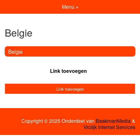
Menu +
Belgie
Belgie
Link toevoegen
Link toevoegen
Copyright © 2025 Onderdeel van
BaakmanMedia
&
Vrolijk Internet Services